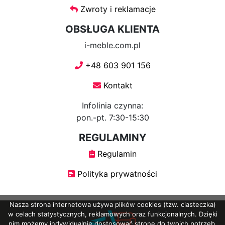
Zwroty i reklamacje
otwierane
OBSŁUGA KLIENTA
Ławki
i-meble.com.pl
+48 603 901 156
Ławki
Kontakt
tapicerowane
Infolinia czynna:
Sofy
pon.-pt. 7:30-15:30
REGULAMINY
Sofy
Regulamin
skandynawskie
Polityka prywatności
Pufy
Nasza strona internetowa używa plików cookies (tzw. ciasteczka)
w celach statystycznych, reklamowych oraz funkcjonalnych. Dzięki
nim możemy indywidualnie dostosować stronę do twoich potrzeb.