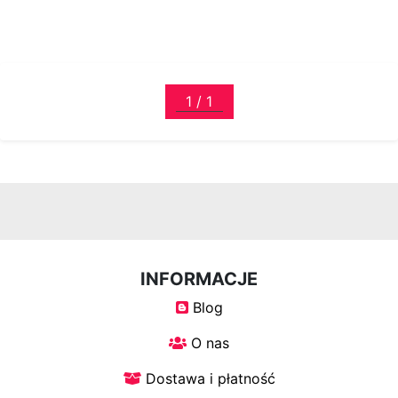
Łóżka
tapicerowane
Łóżka
kontynentalne
Łóżka
drewniane
Szafy
INFORMACJE
Blog
Szafy
przesuwne
O nas
Dostawa i płatność
Szafy