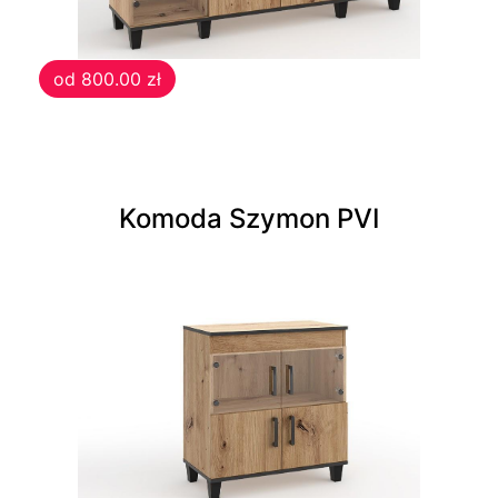
Krzesła
od 800.00 zł
Meble
systemowe
System
Komoda Szymon PVI
Uno
System
Venti
System
Tres
System