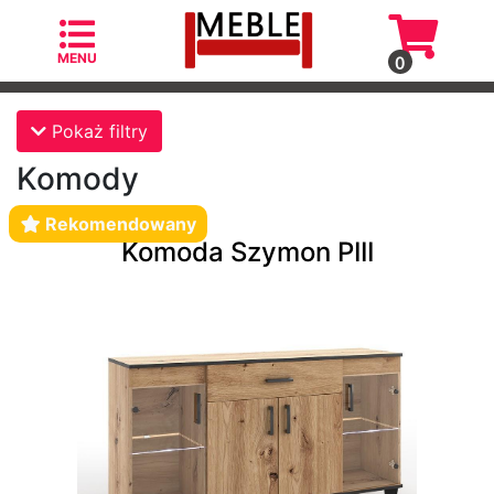
MENU
0
Kategorie
Pokaż filtry
Komody
Rekomendowany
Komoda Szymon PIII
Fotele
Fotele
skandynawskie
Krzesła