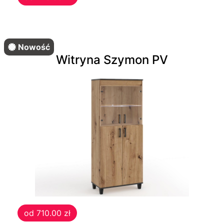
Pufy
Biurka
Nowość
Witryna Szymon PV
Biurka
drewniane
Komody
Komody
Półki
Półki
od 710.00 zł