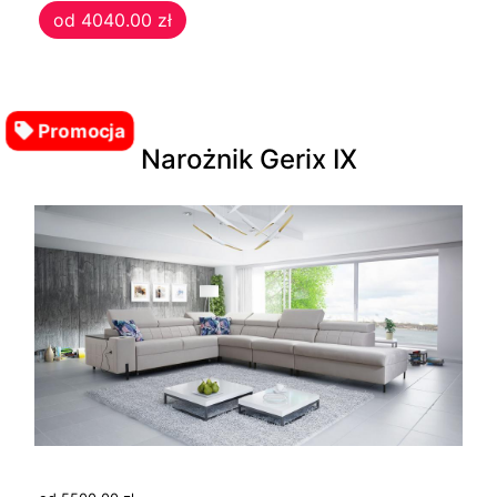
od 4040.00 zł
kształcie
litery
U
Promocja
Narożnik Gerix IX
Narożniki
w
kształcie
litery
L
Łóżka
Łóżka
dziecięce