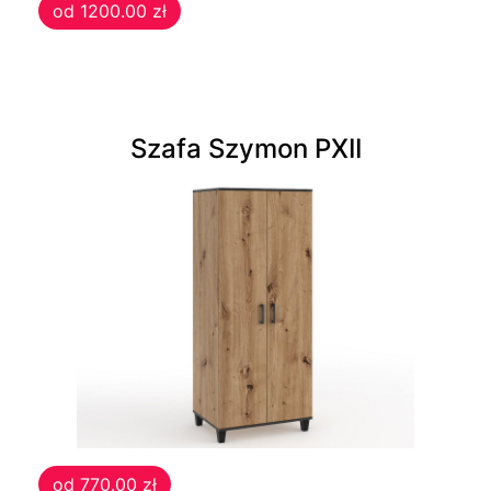
od 1200.00 zł
otwierane
Ławki
Szafa Szymon PXII
Ławki
tapicerowane
Sofy
Sofy
skandynawskie
Pufy
od 770.00 zł