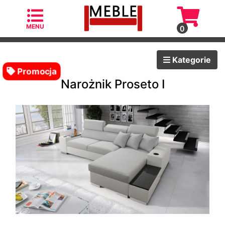
MENU
0
Kategorie
Kategorie
Promocja
Narożnik Proseto I
Fotele
Fotele
skandynawskie
Krzesła