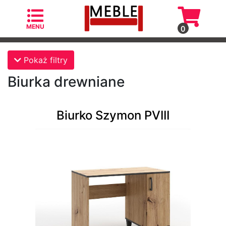
MENU
0
Kategorie
Pokaż filtry
Biurka drewniane
Biurko Szymon PVIII
Fotele
Fotele
skandynawskie
Krzesła