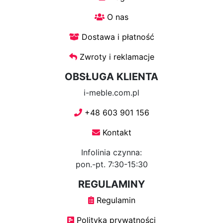
Dos
O nas
Dostawa i płatność
System
Otton
Zwroty i reklamacje
OBSŁUGA KLIENTA
System
i-meble.com.pl
Cuatro
+48 603 901 156
System
Kontakt
Cinque
Infolinia czynna:
pon.-pt. 7:30-15:30
Narożniki
REGULAMINY
Regulamin
Narożniki
w
Polityka prywatności