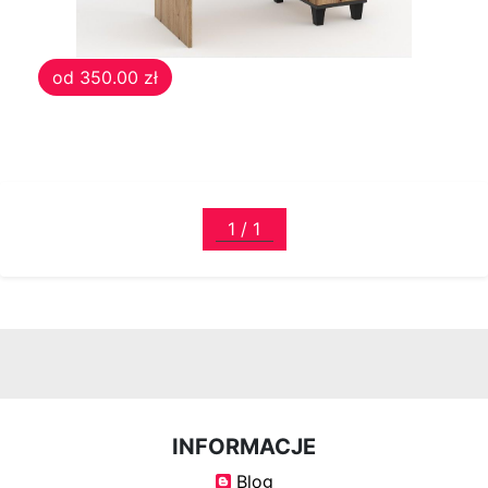
Krzesła
od 350.00 zł
Meble
systemowe
System
Uno
System
Venti
System
Tres
INFORMACJE
System
Blog