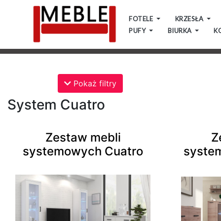
FOTELE
KRZESŁA
PUFY
BIURKA
K
Kategorie
Pokaż filtry
System Cuatro
Fotele
Zestaw mebli
Z
systemowych Cuatro
syste
Fotele
skandynawskie
Krzesła