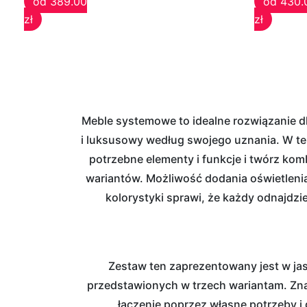
od 389.00
od 430.
kształcie
zł
zł
litery
U
Narożniki
w
Meble systemowe to idealne rozwiązanie dl
kształcie
i luksusowy według swojego uznania. W te
litery
potrzebne elementy i funkcje i twórz ko
L
wariantów. Możliwość dodania oświetleni
kolorystyki sprawi, że każdy odnajdzi
Łóżka
Łóżka
Zestaw ten zaprezentowany jest w jas
dziecięce
przedstawionych w trzech wariantam. Zna
łączenie poprzez własne potrzeby i