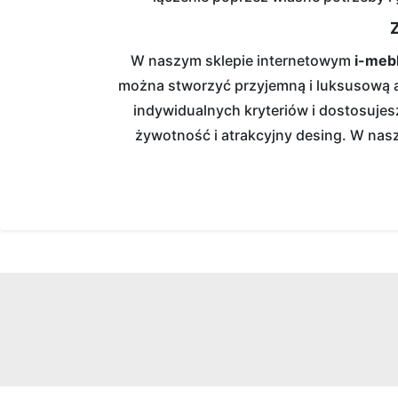
Łóżka
tapicerowane
W naszym sklepie internetowym
i-meb
można stworzyć przyjemną i luksusową 
Łóżka
indywidualnych kryteriów i dostosuje
kontynentalne
żywotność i atrakcyjny desing. W nasz
Łóżka
drewniane
Szafy
Szafy
przesuwne
Szafy