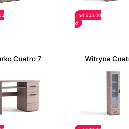
00
od 605.00
zł
urko Cuatro 7
Witryna Cuat