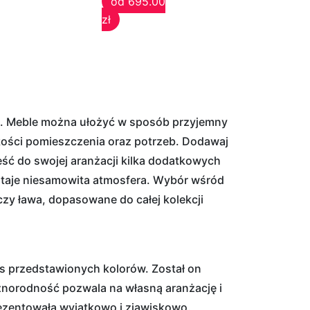
od 695.00
zł
ość. Meble można ułożyć w sposób przyjemny
kości pomieszczenia oraz potrzeb. Dodawaj
ść do swojej aranżacji kilka dodatkowych
staje niesamowita atmosfera. Wybór wśród
czy ława, dopasowane do całej kolekcji
as przedstawionych kolorów. Został on
żnorodność pozwala na własną aranżację i
rezentowała wyjątkowo i zjawiskowo.