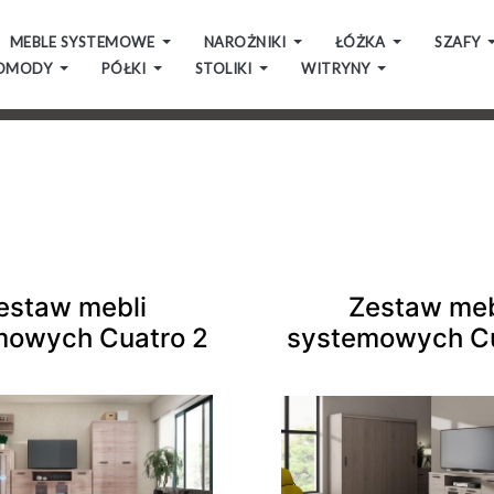
MEBLE SYSTEMOWE
NAROŻNIKI
ŁÓŻKA
SZAFY
OMODY
PÓŁKI
STOLIKI
WITRYNY
estaw mebli
Zestaw meb
mowych Cuatro 2
systemowych Cu