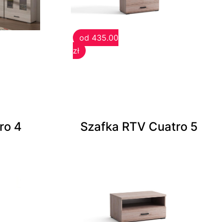
od 435.00
zł
ro 4
Szafka RTV Cuatro 5