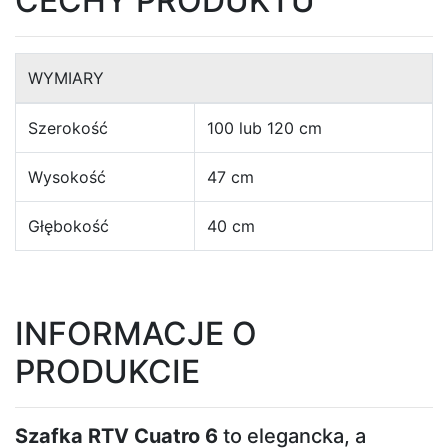
CECHY PRODUKTU
kształcie
litery
WYMIARY
U
Szerokość
100 lub 120 cm
Narożniki
w
Wysokość
47 cm
kształcie
litery
Głębokość
40 cm
L
Łóżka
INFORMACJE O
PRODUKCIE
Łóżka
dziecięce
Szafka RTV Cuatro 6
to elegancka, a