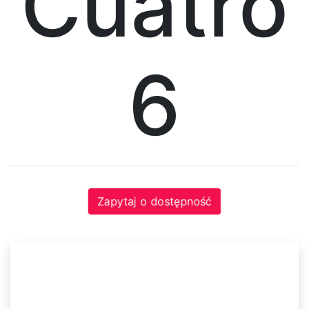
Cuatro
Krzesła
Meble
6
systemowe
System
Uno
System
Venti
Zapytaj o dostępność
System
Tres
System