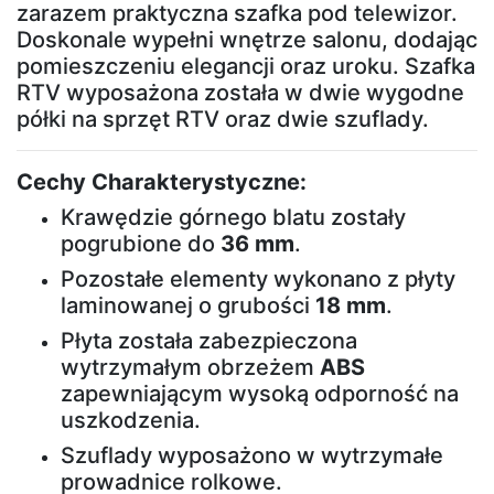
zarazem praktyczna szafka pod telewizor.
Łóżka
Doskonale wypełni wnętrze salonu, dodając
tapicerowane
pomieszczeniu elegancji oraz uroku. Szafka
RTV wyposażona została w dwie wygodne
półki na sprzęt RTV oraz dwie szuflady.
Łóżka
kontynentalne
Cechy Charakterystyczne:
Krawędzie górnego blatu zostały
Łóżka
pogrubione do
36 mm
.
drewniane
Pozostałe elementy wykonano z płyty
laminowanej o grubości
18 mm
.
Szafy
Płyta została zabezpieczona
wytrzymałym obrzeżem
ABS
Szafy
zapewniającym wysoką odporność na
przesuwne
uszkodzenia.
Szuflady wyposażono w wytrzymałe
prowadnice rolkowe.
Szafy