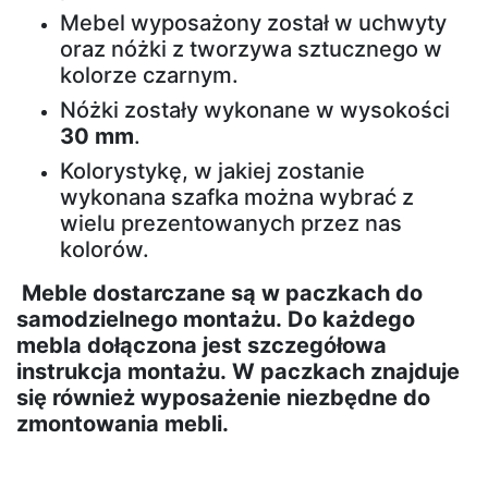
Mebel wyposażony został w uchwyty
otwierane
oraz nóżki z tworzywa sztucznego w
kolorze czarnym.
Ławki
Nóżki zostały wykonane w wysokości
30 mm
.
Ławki
Kolorystykę, w jakiej zostanie
tapicerowane
wykonana szafka można wybrać z
wielu prezentowanych przez nas
kolorów.
Sofy
Meble dostarczane są w paczkach do
samodzielnego montażu. Do każdego
Sofy
mebla dołączona jest szczegółowa
skandynawskie
instrukcja montażu. W paczkach znajduje
się również wyposażenie niezbędne do
Pufy
zmontowania mebli.