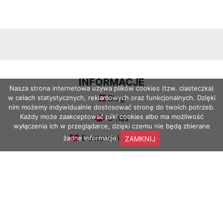
Pufy
Biurka
Biurka
drewniane
INFORMACJE
Nasza strona internetowa używa plików cookies (tzw. ciasteczka)
Blog
w celach statystycznych, reklamowych oraz funkcjonalnych. Dzięki
Komody
nim możemy indywidualnie dostosować stronę do twoich potrzeb.
Każdy może zaakceptować pliki cookies albo ma możliwość
O nas
wyłączenia ich w przeglądarce, dzięki czemu nie będą zbierane
Komody
Dostawa i płatność
żadne informacje.
ZAMKNIJ
Zwroty i reklamacje
Półki
OBSŁUGA KLIENTA
i-meble.com.pl
Półki
+48 603 901 156