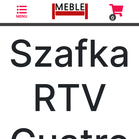
MENU
0
Szafka
Kategorie
Fotele
RTV
Fotele
skandynawskie
Krzesła