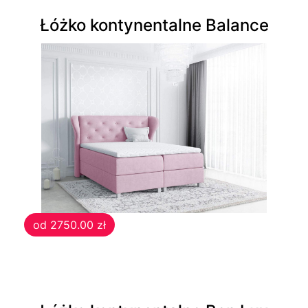
Pufy
Łóżko kontynentalne Balance
Biurka
Biurka
drewniane
Komody
Komody
od 2750.00 zł
Półki
Półki