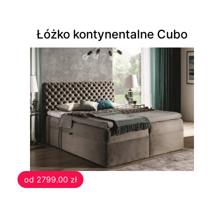
otwierane
Łóżko kontynentalne Cubo
Ławki
Ławki
tapicerowane
Sofy
Sofy
skandynawskie
od 2799.00 zł
Pufy