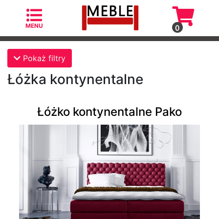
MENU
0
Kategorie
Pokaż filtry
Łóżka kontynentalne
Łóżko kontynentalne Pako
Fotele
Fotele
skandynawskie
Krzesła