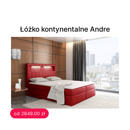
Łóżka
tapicerowane
Łóżko kontynentalne Andre
Łóżka
kontynentalne
Łóżka
drewniane
Szafy
Szafy
przesuwne
od 2649.00 zł
Szafy