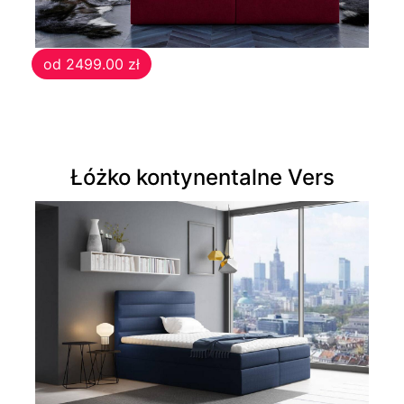
Krzesła
od 2499.00 zł
Meble
systemowe
System
Łóżko kontynentalne Vers
Uno
System
Venti
System
Tres
System