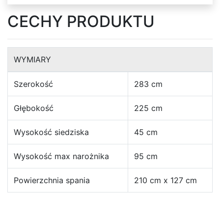
Pufy
CECHY PRODUKTU
Biurka
WYMIARY
Biurka
drewniane
Szerokość
283 cm
Komody
Głębokość
225 cm
Wysokość siedziska
45 cm
Komody
Wysokość max narożnika
95 cm
Półki
Powierzchnia spania
210 cm x 127 cm
Półki