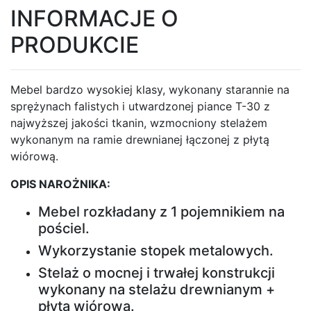
Stoliki
INFORMACJE O
PRODUKCIE
Stoliki
nocne
Mebel bardzo wysokiej klasy, wykonany starannie na
sprężynach falistych i utwardzonej piance T-30 z
Stoliki
najwyższej jakości tkanin, wzmocniony stelażem
pod
wykonanym na ramie drewnianej łączonej z płytą
Telewizor
wiórową.
OPIS NAROŻNIKA:
Stoliki
Mebel rozkładany z 1 pojemnikiem na
z
pościel.
plastra
Wykorzystanie stopek metalowych.
drewna
Stelaż o mocnej i trwałej konstrukcji
wykonany na stelażu drewnianym +
Witryny
płyta wiórowa.