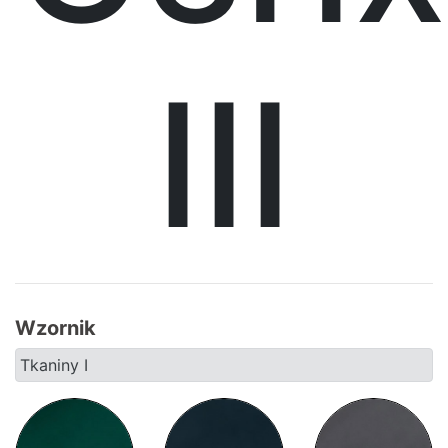
Krzesła
III
Meble
systemowe
System
Uno
System
Venti
Wzornik
System
Tkaniny I
Tres
System