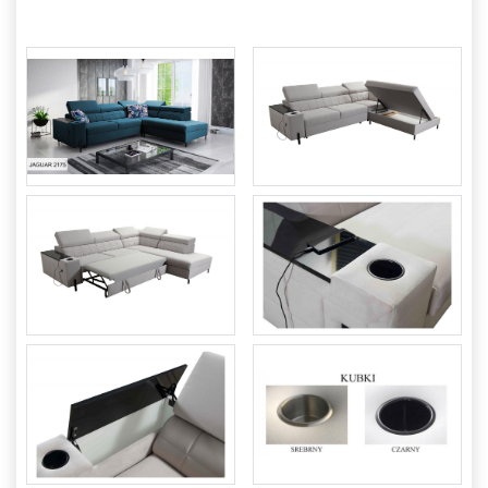
otwierane
Ławki
Ławki
tapicerowane
Sofy
Sofy
skandynawskie
Pufy