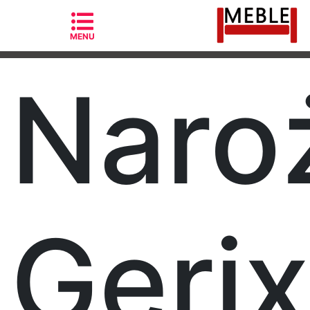
MENU
Naro
Kategorie
Fotele
Gerix
Fotele
skandynawskie
Krzesła