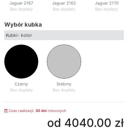
Jaguar 2167
Jaguar 2162
Jaguar 2170
kształcie
Bez dopłaty
Bez dopłaty
Bez dopłaty
litery
U
Wybór kubka
Kubki- kolor
Narożniki
w
kształcie
litery
L
Czarny
Srebrny
Łóżka
Bez dopłaty
Bez dopłaty
Łóżka
Czas realizacji:
30 dni
roboczych
dziecięce
od 4040.00
zł