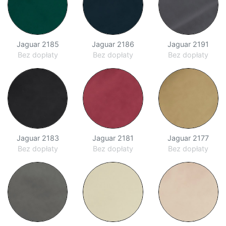
Dos
System
Jaguar 2185
Jaguar 2186
Jaguar 2191
Otton
Bez dopłaty
Bez dopłaty
Bez dopłaty
System
Cuatro
System
Jaguar 2183
Jaguar 2181
Jaguar 2177
Cinque
Bez dopłaty
Bez dopłaty
Bez dopłaty
Narożniki
Narożniki
w