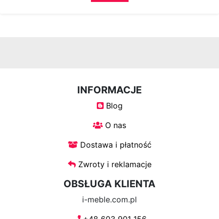
Krzesła
Meble
systemowe
System
INFORMACJE
Uno
Blog
O nas
System
Venti
Dostawa i płatność
Zwroty i reklamacje
System
OBSŁUGA KLIENTA
Tres
i-meble.com.pl
System