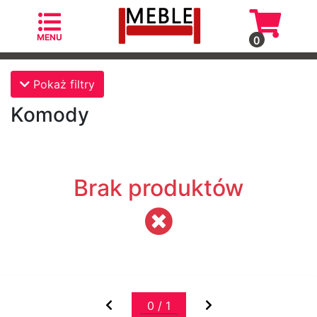
MENU
0
Kategorie
Pokaż filtry
Komody
Fotele
Brak produktów
Fotele
skandynawskie
Krzesła