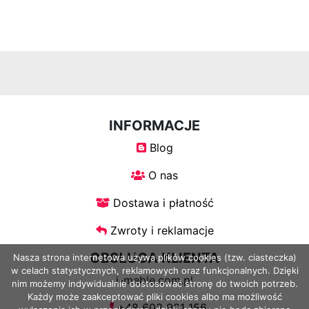
otwierane
Ławki
Ławki
tapicerowane
INFORMACJE
Blog
Sofy
O nas
Dostawa i płatność
Sofy
skandynawskie
Zwroty i reklamacje
OBSŁUGA KLIENTA
Nasza strona internetowa używa plików cookies (tzw. ciasteczka)
Pufy
w celach statystycznych, reklamowych oraz funkcjonalnych. Dzięki
i-meble.com.pl
nim możemy indywidualnie dostosować stronę do twoich potrzeb.
Każdy może zaakceptować pliki cookies albo ma możliwość
+48 603 901 156