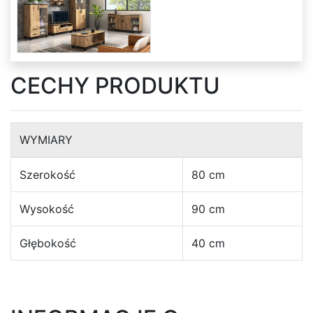
kształcie
litery
U
CECHY PRODUKTU
Narożniki
w
kształcie
WYMIARY
litery
Szerokość
80 cm
L
Wysokość
90 cm
Łóżka
Głębokość
40 cm
Łóżka
dziecięce