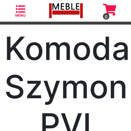
MENU
0
Komoda
Kategorie
Szymon
Fotele
Fotele
skandynawskie
PVI
Krzesła