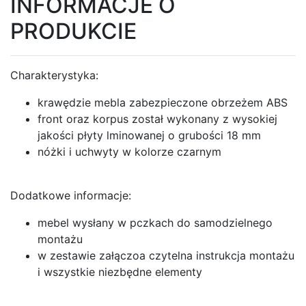
INFORMACJE O
Łóżka
PRODUKCIE
tapicerowane
Łóżka
Charakterystyka:
kontynentalne
krawędzie mebla zabezpieczone obrzeżem ABS
front oraz korpus został wykonany z wysokiej
Łóżka
jakości płyty lminowanej o grubości 18 mm
nóżki i uchwyty w kolorze czarnym
drewniane
Dodatkowe informacje:
Szafy
mebel wysłany w pczkach do samodzielnego
Szafy
montażu
w zestawie załączoa czytelna instrukcja montażu
przesuwne
i wszystkie niezbędne elementy
Szafy