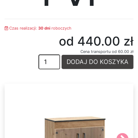
Krzesła
Meble
Czas realizacji:
30 dni
roboczych
systemowe
od 440.00
zł
System
Cena transportu od 60.00 zł
Uno
DODAJ DO KOSZYKA
System
Venti
System
Tres
System