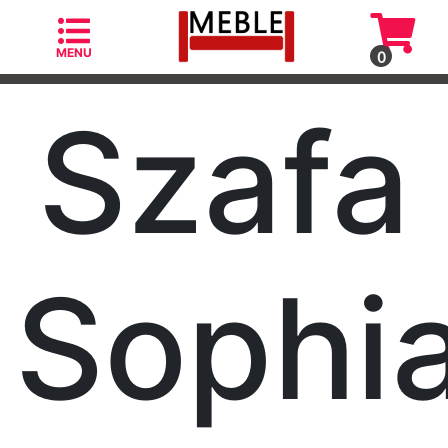
MENU
0
Szafa
Kategorie
Fotele
Sophi
Fotele
skandynawskie
Krzesła