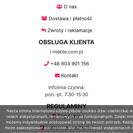
Stoliki
O nas
Dostawa i płatność
Stoliki
Zwroty i reklamacje
nocne
OBSŁUGA KLIENTA
Stoliki
i-meble.com.pl
pod
+48 603 901 156
Telewizor
Kontakt
Stoliki
Infolinia czynna:
z
pon.-pt. 7:30-15:30
plastra
REGULAMINY
drewna
Nasza strona internetowa używa plików cookies (tzw. ciasteczka) w
Regulamin
celach statystycznych, reklamowych oraz funkcjonalnych. Dzięki ni
możemy indywidualnie dostosować stronę do twoich potrzeb. Każd
Polityka prywatności
Witryny
może zaakceptować pliki cookies albo ma możliwość wyłączenia ich 