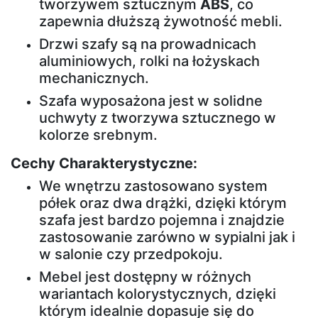
tworzywem sztucznym
ABS
, co
otwierane
zapewnia dłuższą żywotność mebli.
Drzwi szafy są na prowadnicach
Ławki
aluminiowych, rolki na łożyskach
mechanicznych.
Szafa wyposażona jest w solidne
Ławki
uchwyty z tworzywa sztucznego w
tapicerowane
kolorze srebnym.
Cechy Charakterystyczne:
Sofy
We wnętrzu zastosowano system
półek oraz dwa drążki, dzięki którym
Sofy
szafa jest bardzo pojemna i znajdzie
skandynawskie
zastosowanie zarówno w sypialni jak i
w salonie czy przedpokoju.
Pufy
Mebel jest dostępny w różnych
wariantach kolorystycznych, dzięki
którym idealnie dopasuje się do