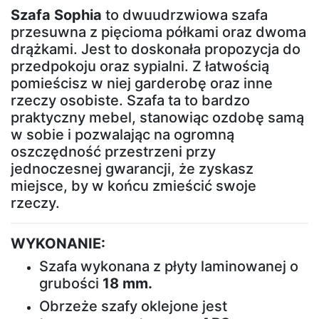
Łóżka
Szafa Sophia
to dwuudrzwiowa szafa
przesuwna z pięcioma półkami oraz dwoma
tapicerowane
drążkami. Jest to doskonała propozycja do
przedpokoju oraz sypialni. Z łatwością
Łóżka
pomieścisz w niej garderobę oraz inne
kontynentalne
rzeczy osobiste. Szafa ta to bardzo
praktyczny mebel, stanowiąc ozdobę samą
w sobie i pozwalając na ogromną
Łóżka
oszczędność przestrzeni przy
drewniane
jednoczesnej gwarancji, że zyskasz
miejsce, by w końcu zmieścić swoje
rzeczy.
Szafy
WYKONANIE:
Szafy
Szafa wykonana z płyty laminowanej o
przesuwne
grubości
18 mm.
Obrzeże szafy oklejone jest
Szafy