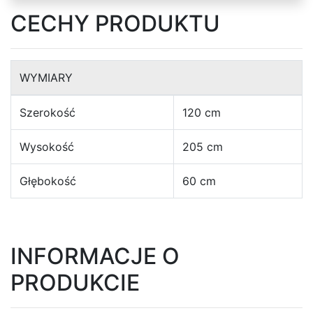
kształcie
CECHY PRODUKTU
litery
U
WYMIARY
Narożniki
Szerokość
120 cm
w
kształcie
Wysokość
205 cm
litery
L
Głębokość
60 cm
Łóżka
INFORMACJE O
Łóżka
PRODUKCIE
dziecięce