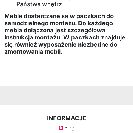
Pufy
Państwa wnętrz.
Meble dostarczane są w paczkach do
Biurka
samodzielnego montażu. Do każdego
mebla dołączona jest szczegółowa
instrukcja montażu. W paczkach znajduje
Biurka
się również wyposażenie niezbędne do
drewniane
zmontowania mebli.
Komody
Komody
Półki
INFORMACJE
Półki
Blog