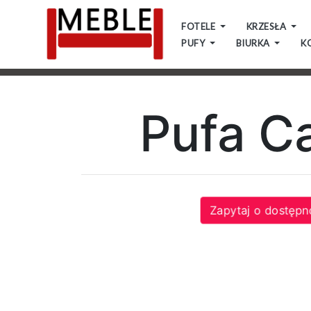
FOTELE
KRZESŁA
PUFY
BIURKA
K
Kategorie
Pufa C
Fotele
Zapytaj o dostępn
Fotele
skandynawskie
Krzesła