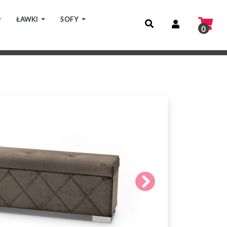
ŁAWKI
SOFY
0
Następne