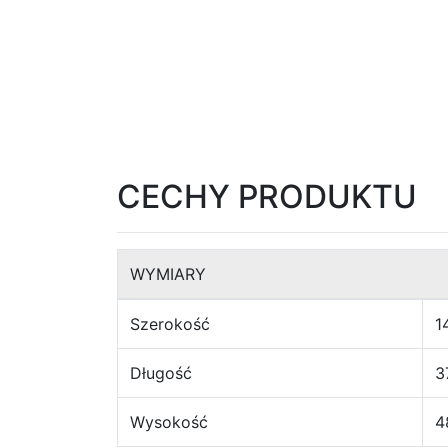
Krzesła
Meble
systemowe
System
CECHY PRODUKTU
Uno
System
WYMIARY
Venti
Szerokość
1
System
Długość
3
Tres
Wysokość
4
System