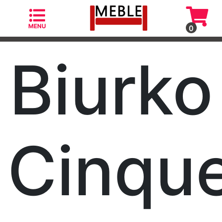
MENU
0
Biurko
Kategorie
Fotele
Cinqu
Fotele
skandynawskie
Krzesła