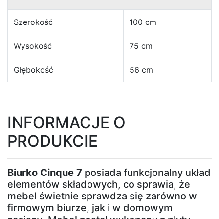
kształcie
Szerokość
100 cm
litery
U
Wysokość
75 cm
Narożniki
Głębokość
56 cm
w
kształcie
litery
INFORMACJE O
L
PRODUKCIE
Łóżka
Biurko Cinque 7
posiada funkcjonalny układ
elementów składowych, co sprawia, że
Łóżka
mebel świetnie sprawdza się zarówno w
dziecięce
firmowym biurze, jak i w domowym