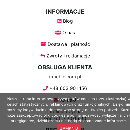
Stoliki
INFORMACJE
Blog
Stoliki
nocne
O nas
Dostawa i płatność
Stoliki
Zwroty i reklamacje
pod
Telewizor
OBSŁUGA KLIENTA
i-meble.com.pl
Stoliki
+48 603 901 156
z
plastra
Nasza strona internetowa używa plików cookies (tzw. ciasteczka) 
Kontakt
celach statystycznych, reklamowych oraz funkcjonalnych. Dzięki ni
drewna
możemy indywidualnie dostosować stronę do twoich potrzeb. Każd
Infolinia czynna:
może zaakceptować pliki cookies albo ma możliwość wyłączenia ich
pon.-pt. 7:30-15:30
przeglądarce, dzięki czemu nie będą zbierane żadne informacje.
Witryny
ZAMKNIJ