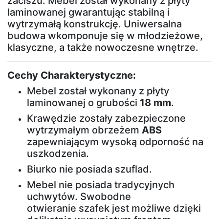
zaciszu. Mebel został wykonany z płyty
Łóżka
laminowanej gwarantując stabilną i
tapicerowane
wytrzymałą konstrukcję. Uniwersalna
budowa wkomponuje się w młodzieżowe,
klasyczne, a także nowoczesne wnętrze.
Łóżka
kontynentalne
Cechy Charakterystyczne:
Mebel został wykonany z płyty
Łóżka
laminowanej o grubości
18 mm
.
drewniane
Krawędzie zostały zabezpieczone
wytrzymałym obrzeżem
ABS
Szafy
zapewniającym wysoką odporność na
uszkodzenia.
Biurko nie posiada szuflad.
Szafy
Mebel nie posiada tradycyjnych
przesuwne
uchwytów. Swobodne
otwieranie szafek jest możliwe dzięki
Szafy