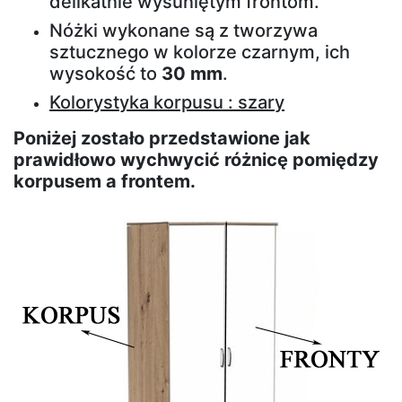
delikatnie wysuniętym frontom.
otwierane
Nóżki wykonane są z tworzywa
sztucznego w kolorze czarnym, ich
wysokość to
30 mm
.
Ławki
Kolorystyka korpusu : szary
Ławki
Poniżej zostało przedstawione jak
tapicerowane
prawidłowo wychwycić różnicę pomiędzy
korpusem a frontem.
Sofy
Sofy
skandynawskie
Pufy