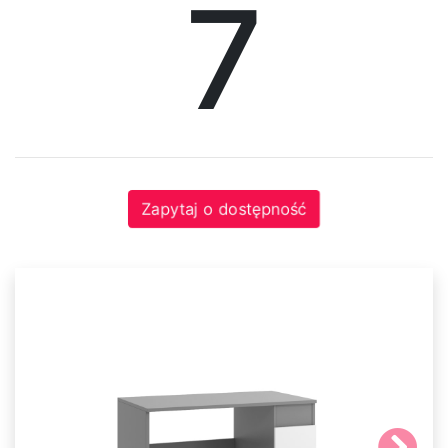
7
Krzesła
Meble
systemowe
System
Uno
Zapytaj o dostępność
System
Venti
System
Tres
System