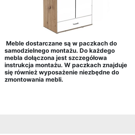
Pufy
Biurka
Biurka
Meble dostarczane są w paczkach do
drewniane
samodzielnego montażu. Do każdego
mebla dołączona jest szczegółowa
Komody
instrukcja montażu. W paczkach znajduje
się również wyposażenie niezbędne do
zmontowania mebli.
Komody
Półki
Półki