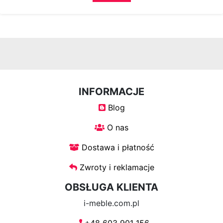
Krzesła
Meble
systemowe
System
INFORMACJE
Uno
Blog
O nas
System
Venti
Dostawa i płatność
Zwroty i reklamacje
System
OBSŁUGA KLIENTA
Tres
i-meble.com.pl
System