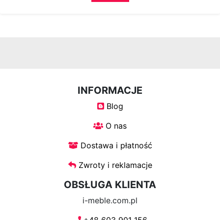
Krzesła
Meble
systemowe
System
INFORMACJE
Uno
Blog
O nas
System
Venti
Dostawa i płatność
Zwroty i reklamacje
System
OBSŁUGA KLIENTA
Tres
i-meble.com.pl
System