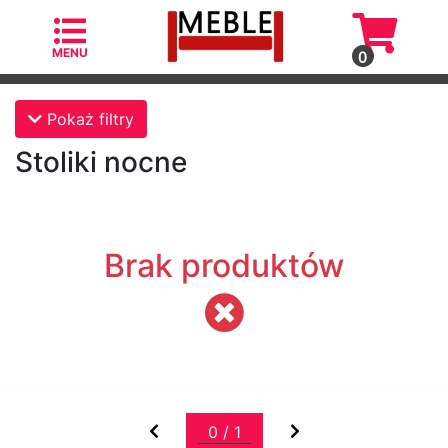
MENU
0
Kategorie
Pokaż filtry
Stoliki nocne
Fotele
Brak produktów
Fotele
skandynawskie
Krzesła